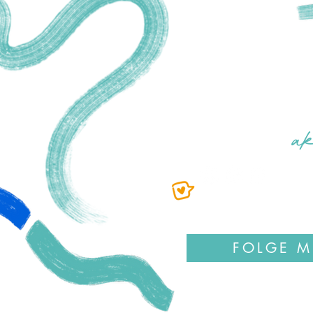
Moin
ANNE KUBIK
LETTERING & ILLUS
MOIN@ANNEKUBIK
in Kont
a
FOLGE M