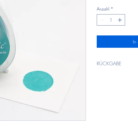
Anzahl
*
In
RÜCKGABE
Bitte beachtet, dass fü
kein Umtausch möglich 
- Spezialanfertigungen 
- Digitale Downloads
- bereits benutzte Prod
Mehr Infos in den
AGB