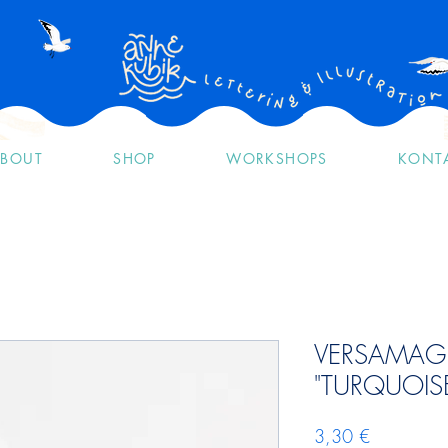
BOUT
SHOP
WORKSHOPS
KONT
VERSAMAGI
"TURQUOIS
Preis
3,30 €