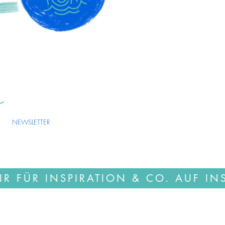
Navi
Shop
TRATION
Workshops
.COM
Über mich
Kontakt
Impressum
k
t bleiben
Datenschutz
AGB
NEWSLETTER
IR FÜR INSPIRATION & CO. AUF I