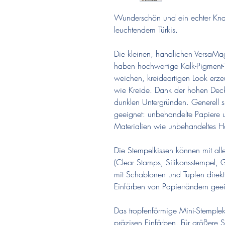
Wunderschön und ein echter Knal
leuchtendem Türkis.
Die kleinen, handlichen VersaM
haben hochwertige Kalk-Pigment-
weichen, kreideartigen Look erzeu
wie Kreide. Dank der hohen Deckk
dunklen Untergründen. Generell s
geeignet: unbehandelte Papiere
Materialien wie unbehandeltes Ho
Die Stempelkissen können mit all
(Clear Stamps, Silikonsstempel
mit Schablonen und Tupfen direkt
Einfärben von Papierrändern geei
Das tropfenförmige Mini-Stemplek
präzisen Einfärben. Für größere