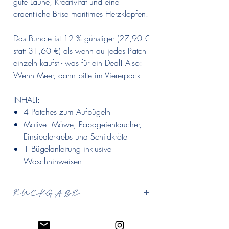
gute Laune, Kreativität und eine
ordentliche Brise maritimes Herzklopfen.
Das Bundle ist 12 % günstiger (27,90 €
statt 31,60 €) als wenn du jedes Patch
einzeln kaufst - was für ein Deal! Also:
Wenn Meer, dann bitte im Viererpack.
INHALT:
4 Patches zum Aufbügeln
Motive: Möwe, Papageientaucher,
Einsiedlerkrebs und Schildkröte
1 Bügelanleitung inklusive
Waschhinweisen
RÜCKGABE
Bitte beachtet, dass für folgende Artikel keine
Rückgabe und kein Umtausch möglich sind: