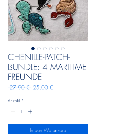
CHENILLE-PATCH-
BUNDLE: 4 MARITIME
FREUNDE
Standardpreis
Sale-
 27,90 € 
25,00 €
Preis
Anzahl
*
In den Warenkorb