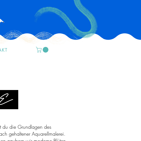
AKT
E
st du die Grundlagen des
fach gehaltener Aquarellmalerei.
nen zaubern wir moderne Blüten