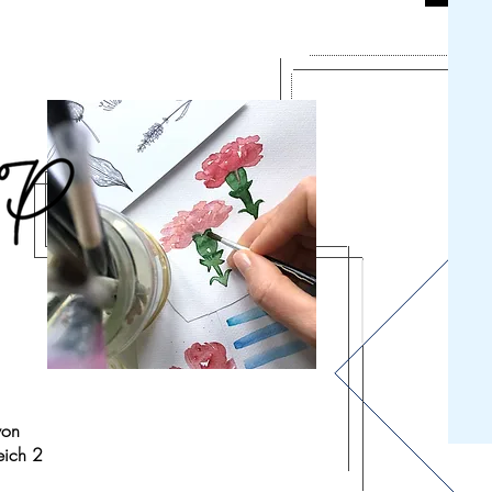
von
eich 2