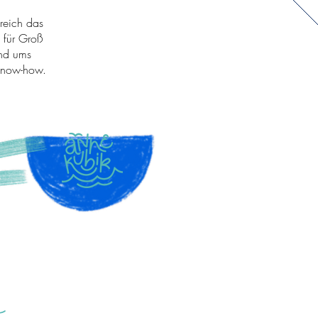
greich das
 für Groß
und ums
-Know-how.
Navi
Shop
TRATION
Workshops
.COM
Über mich
Kontakt
Impressum
k
t bleiben
Datenschutz