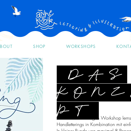
BOUT
SHOP
WORKSHOPS
KONT
DAS
KONZ
PT
In diesem 3 stündigen Workshop lern
Handletterings in Kombination mit ein
In kleiner Runde von maximal 8 Perso