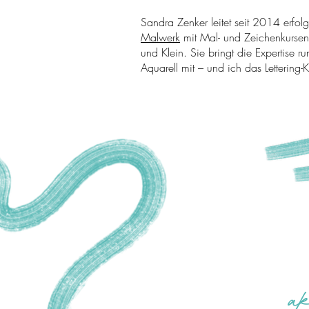
Sandra Zenker leitet seit 2014 erfol
Malwerk
mit Mal- und Zeichenkursen
und Klein. Sie bringt die Expertise r
Aquarell mit – und ich das Lettering
Moin
ANNE KUBIK
LETTERING & ILLUS
MOIN@ANNEKUBIK
in Kont
a