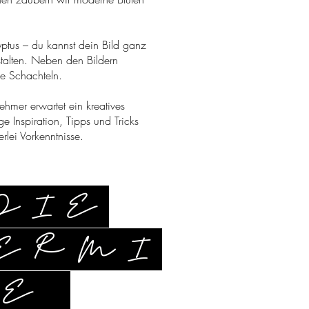
tus – du kannst dein Bild ganz
estalten. Neben den Bildern
ne Schachteln.
ehmer erwartet ein kreatives
Inspiration, Tipps und Tricks
rlei Vorkenntnisse.
DIE
ERMI
NE